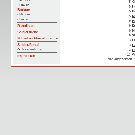
5
C
- Frauen
5
He
Borkum
5
Ko
- Männer
5
R
- Frauen
9
Hi
9
Kr
Ranglisten
9
M
Spielersuche
9
St
Schiedsrichter-lehrgänge
13
Fi
Spieler/Portal
13
H
Onlineanmeldung
13
Li
13
Wu
Impressum
*die angezeigten P