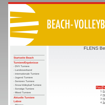
FLENS Bea
Startseite Beach
Turniere/Ergebnisse
- DVV Turniere
- Landesverband
- internationale Turniere
- Jugend Turniere
- Senioren Turniere
- Snow-Volleyball Turniere
Platz
T
- Sonstige Turniere
1
G
- Mixed Turniere
2
He
Aktuelle Turniere
3
He
Laboe
4
S
- Männer