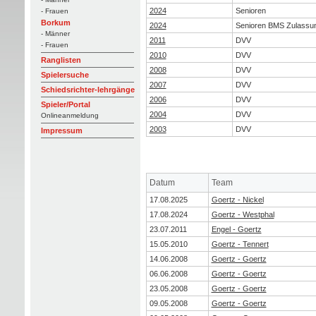
2024
Senioren
- Frauen
Borkum
2024
Senioren BMS Zulassu
- Männer
2011
DVV
- Frauen
2010
DVV
Ranglisten
2008
DVV
Spielersuche
2007
DVV
Schiedsrichter-lehrgänge
2006
DVV
Spieler/Portal
2004
DVV
Onlineanmeldung
2003
DVV
Impressum
Datum
Team
17.08.2025
Goertz - Nickel
17.08.2024
Goertz - Westphal
23.07.2011
Engel - Goertz
15.05.2010
Goertz - Tennert
14.06.2008
Goertz - Goertz
06.06.2008
Goertz - Goertz
23.05.2008
Goertz - Goertz
09.05.2008
Goertz - Goertz