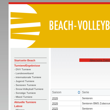
Allgemeine Date
Startseite Beach
Turniere/Ergebnisse
- DVV Turniere
- Landesverband
- internationale Turniere
- Jugend Turniere
- Senioren Turniere
- Snow-Volleyball Turniere
Saison
Serie
- Sonstige Turniere
- Mixed Turniere
2026
Senioren
Aktuelle Turniere
2026
Senioren BMS Zulassu
Laboe
2025
Senioren
- Männer