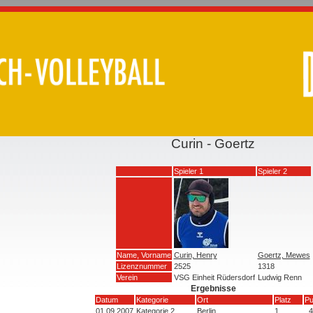
Curin - Goertz
Spieler 1
Spieler 2
Name, Vorname
Curin, Henry
Goertz, Mewes
Lizenznummer
2525
1318
Verein
VSG Einheit Rüdersdorf
Ludwig Renn
Ergebnisse
Datum
Kategorie
Ort
Platz
Pu
01.09.2007
Kategorie 2
Berlin
1
4