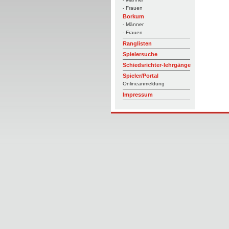
- Frauen
Borkum
- Männer
- Frauen
Ranglisten
Spielersuche
Schiedsrichter-lehrgänge
Spieler/Portal
Onlineanmeldung
Impressum