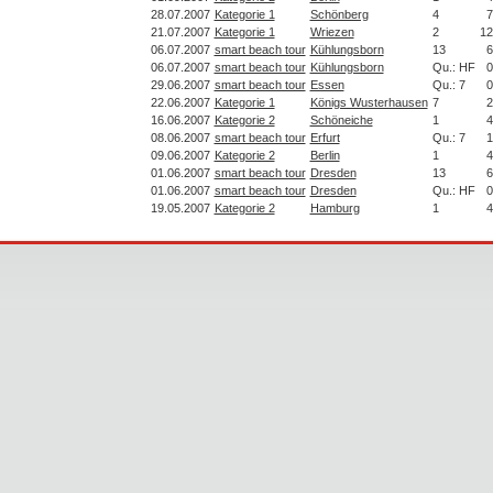
28.07.2007
Kategorie 1
Schönberg
4
7
21.07.2007
Kategorie 1
Wriezen
2
12
06.07.2007
smart beach tour
Kühlungsborn
13
6
06.07.2007
smart beach tour
Kühlungsborn
Qu.: HF
0
29.06.2007
smart beach tour
Essen
Qu.: 7
0
22.06.2007
Kategorie 1
Königs Wusterhausen
7
2
16.06.2007
Kategorie 2
Schöneiche
1
4
08.06.2007
smart beach tour
Erfurt
Qu.: 7
1
09.06.2007
Kategorie 2
Berlin
1
4
01.06.2007
smart beach tour
Dresden
13
6
01.06.2007
smart beach tour
Dresden
Qu.: HF
0
19.05.2007
Kategorie 2
Hamburg
1
4