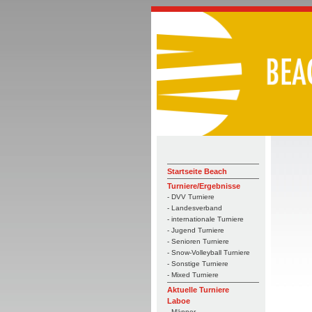
Startseite Beach
Turniere/Ergebnisse
- DVV Turniere
- Landesverband
- internationale Turniere
- Jugend Turniere
- Senioren Turniere
- Snow-Volleyball Turniere
- Sonstige Turniere
- Mixed Turniere
Aktuelle Turniere
Laboe
- Männer