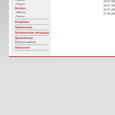
20.07.20
- Frauen
18.07.20
Borkum
18.07.20
- Männer
27.06.20
- Frauen
Ranglisten
Spielersuche
Schiedsrichter-lehrgänge
Spieler/Portal
Onlineanmeldung
Impressum