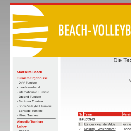
Die Te
Startseite Beach
Turniere/Ergebnisse
A
- DVV Turniere
- Landesverband
- internationale Turniere
- Jugend Turniere
- Senioren Turniere
- Snow-Volleyball Turniere
- Sonstige Turniere
Nr.
Team
Verei
- Mixed Turniere
Hauptfeld
Aktuelle Turniere
1
Ittlinger - van de Velde
-ohne
Laboe
2
Kiesling - Walkenhorst
-ohne
- Männer