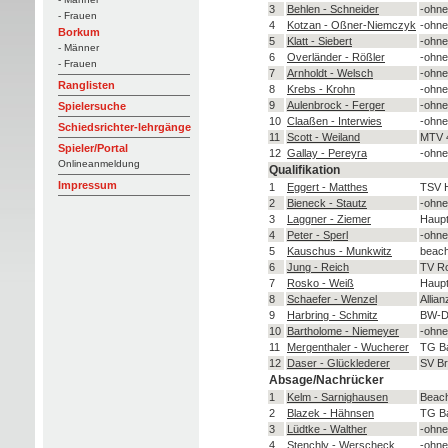
3
Behlen - Schneider
-ohne
- Frauen
4
Kotzan - Oßner-Niemczyk
-ohne
Borkum
5
Klatt - Siebert
-ohne
- Männer
6
Overländer - Rößler
-ohne
- Frauen
7
Arnholdt - Welsch
-ohne
Ranglisten
8
Krebs - Krohn
-ohne
9
Aulenbrock - Ferger
-ohne
Spielersuche
10
Claaßen - Interwies
-ohne
Schiedsrichter-lehrgänge
11
Scott - Weiland
MTV 4
Spieler/Portal
12
Gallay - Pereyra
-ohne
Onlineanmeldung
Qualifikation
Impressum
1
Eggert - Matthes
TSV H
2
Bieneck - Stautz
-ohne
3
Laggner - Ziemer
Haupt
4
Peter - Sperl
-ohne
5
Kauschus - Munkwitz
beach
6
Jung - Reich
TV Ro
7
Rosko - Weiß
Haupt
8
Schaefer - Wenzel
Allia
9
Harbring - Schmitz
BW-D
10
Bartholome - Niemeyer
-ohne
11
Mergenthaler - Wucherer
TG Ba
12
Daser - Glücklederer
SV Br
Absage/Nachrücker
1
Kelm - Sarnighausen
Beach
2
Blazek - Hähnsen
TG B
3
Lüdtke - Walther
-ohne
4
Stenchly - Werscheck
-ohne