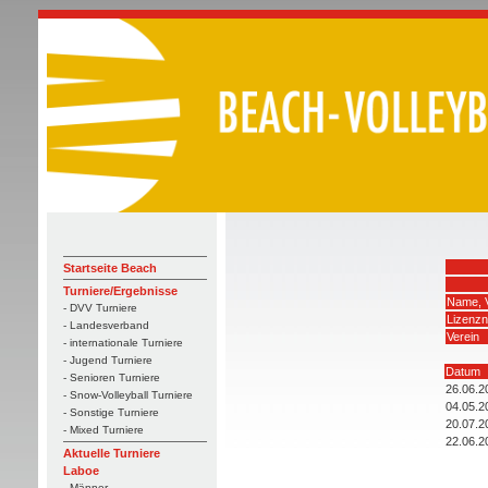
Startseite Beach
Turniere/Ergebnisse
Name, 
- DVV Turniere
Lizenz
- Landesverband
Verein
- internationale Turniere
- Jugend Turniere
Datum
- Senioren Turniere
26.06.2
- Snow-Volleyball Turniere
04.05.2
- Sonstige Turniere
20.07.2
- Mixed Turniere
22.06.2
Aktuelle Turniere
Laboe
- Männer