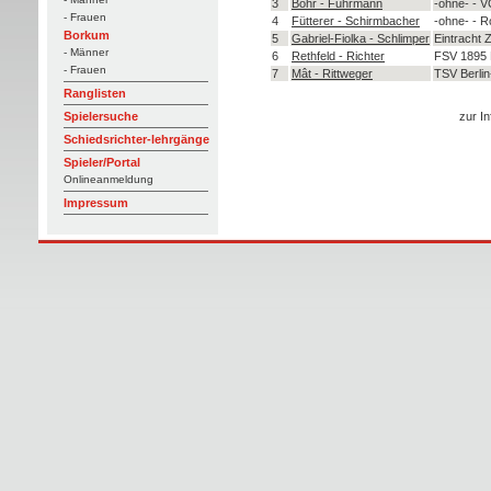
3
Böhr - Fuhrmann
-ohne- - V
- Frauen
4
Fütterer - Schirmbacher
-ohne- - R
Borkum
5
Gabriel-Fiolka - Schlimper
Eintracht Z
- Männer
6
Rethfeld - Richter
FSV 1895 
- Frauen
7
Mât - Rittweger
TSV Berlin
Ranglisten
zur In
Spielersuche
Schiedsrichter-lehrgänge
Spieler/Portal
Onlineanmeldung
Impressum