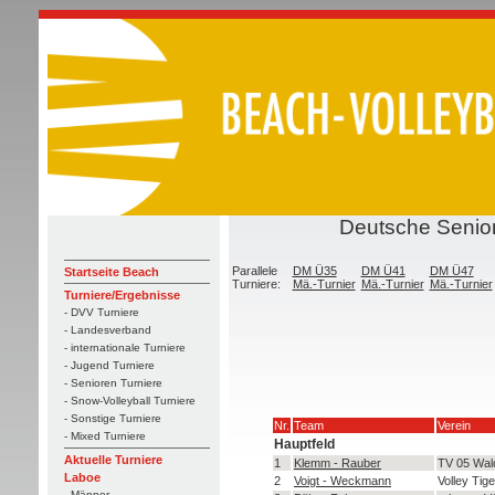
Deutsche Senior
Parallele
DM Ü35
DM Ü41
DM Ü47
Startseite Beach
Turniere:
Mä.-Turnier
Mä.-Turnier
Mä.-Turnier
Turniere/Ergebnisse
- DVV Turniere
- Landesverband
- internationale Turniere
- Jugend Turniere
- Senioren Turniere
- Snow-Volleyball Turniere
- Sonstige Turniere
Nr.
Team
Verein
- Mixed Turniere
Hauptfeld
Aktuelle Turniere
1
Klemm - Rauber
TV 05 Wal
Laboe
2
Voigt - Weckmann
Volley Tig
- Männer