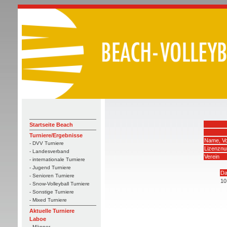
Startseite Beach
Turniere/Ergebnisse
Name, V
- DVV Turniere
Lizenzn
- Landesverband
Verein
- internationale Turniere
- Jugend Turniere
Da
- Senioren Turniere
10
- Snow-Volleyball Turniere
- Sonstige Turniere
- Mixed Turniere
Aktuelle Turniere
Laboe
- Männer