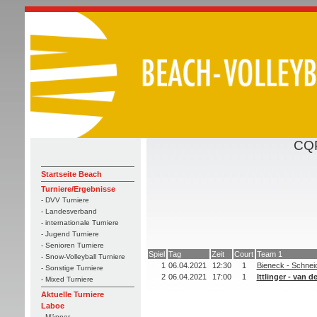
CQP
Startseite Beach
Turniere/Ergebnisse
- DVV Turniere
- Landesverband
- internationale Turniere
- Jugend Turniere
- Senioren Turniere
Spiel
Tag
Zeit
Court
Team 1
- Snow-Volleyball Turniere
1
06.04.2021
12:30
1
Bieneck - Schneid
- Sonstige Turniere
2
06.04.2021
17:00
1
Ittlinger - van d
- Mixed Turniere
Aktuelle Turniere
Laboe
- Männer