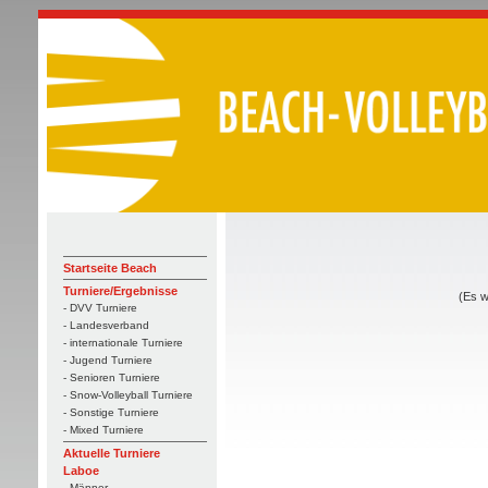
Startseite Beach
Turniere/Ergebnisse
(Es w
- DVV Turniere
- Landesverband
- internationale Turniere
- Jugend Turniere
- Senioren Turniere
- Snow-Volleyball Turniere
- Sonstige Turniere
- Mixed Turniere
Aktuelle Turniere
Laboe
- Männer