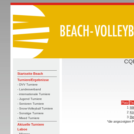
CQP
Startseite Beach
Turniere/Ergebnisse
- DVV Turniere
- Landesverband
- internationale Turniere
- Jugend Turniere
Platz
Te
- Senioren Turniere
1
Itt
- Snow-Volleyball Turniere
2
Kö
- Sonstige Turniere
3
Bi
- Mixed Turniere
*die angezeigten P
Aktuelle Turniere
Laboe
- Männer