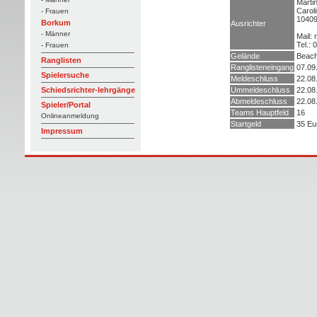
Marti
Caroli
- Frauen
10409
Borkum
Ausrichter
- Männer
Mail:
Tel.:
- Frauen
Gelände
Beach
Ranglisten
Ranglisteneingang
07.09
Spielersuche
Meldeschluss
22.08
Ummeldeschluss
22.08
Schiedsrichter-lehrgänge
Abmeldeschluss
22.08
Spieler/Portal
Teams Hauptfeld
16
Onlineanmeldung
Startgeld
35 Eu
Impressum