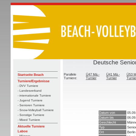
Deutsche Senior
Parallele
Ü47 Mä.-
Ü41 Mä.-
Ü53 M
Startseite Beach
Turniere:
Turnier
Turnier
Turnie
Turniere/Ergebnisse
- DVV Turniere
- Landesverband
- internationale Turniere
- Jugend Turniere
- Senioren Turniere
- Snow-Volleyball Turniere
Datum von
05.09
- Sonstige Turniere
Datum bis
06.09
- Mixed Turniere
Geschlecht
Männ
Aktuelle Turniere
Typ
Senio
Laboe
Ort
Berlin
- Männer