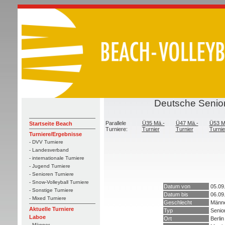
Deutsche Senior
Parallele
Ü35 Mä.-
Ü47 Mä.-
Ü53 M
Startseite Beach
Turniere:
Turnier
Turnier
Turnie
Turniere/Ergebnisse
- DVV Turniere
- Landesverband
- internationale Turniere
- Jugend Turniere
- Senioren Turniere
- Snow-Volleyball Turniere
Datum von
05.09
- Sonstige Turniere
Datum bis
06.09
- Mixed Turniere
Geschlecht
Männ
Aktuelle Turniere
Typ
Senio
Laboe
Ort
Berlin
- Männer