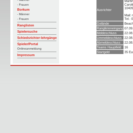
Marti
Caroli
- Frauen
10409
Borkum
Ausrichter
- Männer
Mail:
Tel.:
- Frauen
Gelände
Beach
Ranglisten
Ranglisteneingang
07.09
Spielersuche
Meldeschluss
22.08
Ummeldeschluss
22.08
Schiedsrichter-lehrgänge
Abmeldeschluss
22.08
Spieler/Portal
Teams Hauptfeld
16
Onlineanmeldung
Startgeld
35 Eu
Impressum