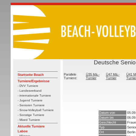
Deutsche Senior
Parallele
Ü35 Mä.-
Ü47 Mä.-
Ü41 M
Startseite Beach
Turniere:
Turnier
Turnier
Turnie
Turniere/Ergebnisse
- DVV Turniere
- Landesverband
- internationale Turniere
- Jugend Turniere
- Senioren Turniere
- Snow-Volleyball Turniere
Datum von
05.09
- Sonstige Turniere
Datum bis
06.09
- Mixed Turniere
Geschlecht
Fraue
Aktuelle Turniere
Typ
Senio
Laboe
Ort
Berlin
- Männer