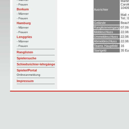
Marti
Caroli
- Frauen
10409
Borkum
Ausrichter
- Männer
Mail:
Tel.:
- Frauen
Gelände
Beach
Hamburg
Ranglisteneingang
07.09
- Männer
Meldeschluss
22.08
- Frauen
Ummeldeschluss
22.08
Lenggries
Abmeldeschluss
22.08
- Männer
Teams Hauptfeld
16
- Frauen
Startgeld
35 Eu
Ranglisten
Spielersuche
Schiedsrichter-lehrgänge
Spieler/Portal
Onlineanmeldung
Impressum