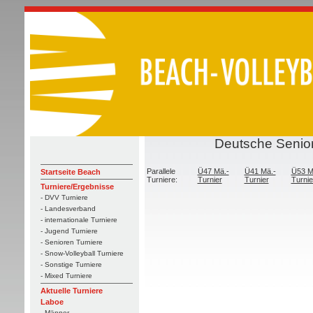
Deutsche Senior
Parallele
Ü47 Mä.-
Ü41 Mä.-
Ü53 M
Startseite Beach
Turniere:
Turnier
Turnier
Turnie
Turniere/Ergebnisse
- DVV Turniere
- Landesverband
- internationale Turniere
- Jugend Turniere
- Senioren Turniere
- Snow-Volleyball Turniere
- Sonstige Turniere
- Mixed Turniere
Aktuelle Turniere
Laboe
- Männer