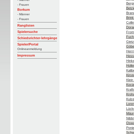
Berg
- Frauen
Betzi
Borkum
Brand
- Männer
Brink
- Frauen
Colli
Ranglisten
Doran
Spielersuche
From
Fuchs
Schiedsrichter-lehrgänge
Gietze
Spieler/Portal
Göber
Onlineanmeldung
Herr
Impressum
Hessl
Hinke
Holle
Kalib
Kirst
Klein
Kocia
Kraft
Kroha
Kulze
Loren
Lücke
Mäure
Nibbr
Oswa
Poni
Schw