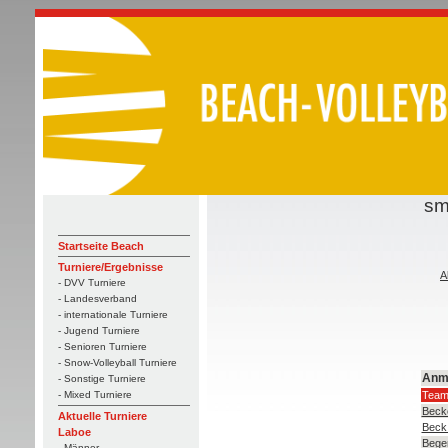
sm
Startseite Beach
Turniere/Ergebnisse
A
- DVV Turniere
- Landesverband
- internationale Turniere
- Jugend Turniere
- Senioren Turniere
- Snow-Volleyball Turniere
Anm
- Sonstige Turniere
Tea
- Mixed Turniere
Beck
Aktuelle Turniere
Beck
Laboe
Bege
- Männer