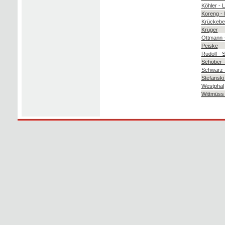
Köhler -
Koreng - 
Krückebe
Krüger
Ottmann -
Peiske
Rudolf -
Schober -
Schwarz -
Stefanski 
Westphal
Wittmüss 