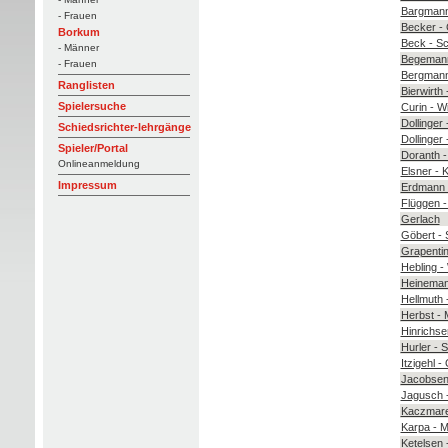
Bargmann
- Frauen
Becker -
Borkum
Beck - Sc
- Männer
Begemann
- Frauen
Bergmann 
Ranglisten
Bierwirth
Spielersuche
Curin - W
Dollinger
Schiedsrichter-lehrgänge
Dollinger
Spieler/Portal
Doranth -
Onlineanmeldung
Elsner - 
Impressum
Erdmann 
Flüggen -
Gerlach
Göbert - 
Grapenti
Hebling -
Heineman
Hellmuth 
Herbst - 
Hinrichse
Hurler - 
Itzigehl -
Jacobse
Jagusch 
Kaczmare
Karpa - 
Ketelsen 