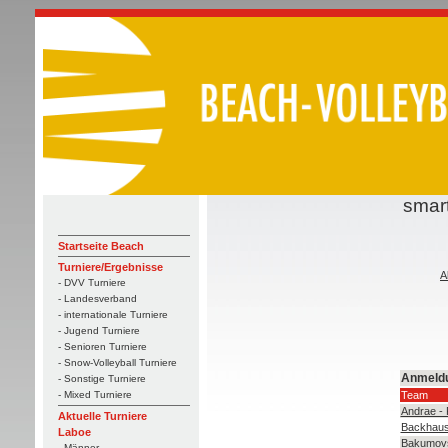
smar
Startseite Beach
Turniere/Ergebnisse
A
- DVV Turniere
- Landesverband
- internationale Turniere
- Jugend Turniere
- Senioren Turniere
- Snow-Volleyball Turniere
Anmeld
- Sonstige Turniere
Team
- Mixed Turniere
Andrae -
Aktuelle Turniere
Backhaus
Laboe
Bakumov
- Männer