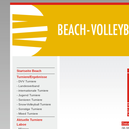
Startseite Beach
Turniere/Ergebnisse
- DVV Turniere
- Landesverband
- internationale Turniere
- Jugend Turniere
- Senioren Turniere
- Snow-Volleyball Turniere
- Sonstige Turniere
- Mixed Turniere
V
Aktuelle Turniere
Dat
Laboe
06.0
- Männer