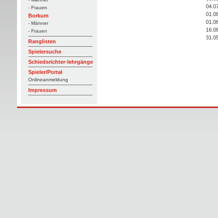
04.0
- Frauen
01.0
Borkum
01.0
- Männer
16.0
- Frauen
31.0
Ranglisten
Spielersuche
Schiedsrichter-lehrgänge
Spieler/Portal
Onlineanmeldung
Impressum