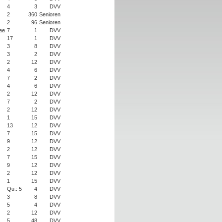
4
3
DVV
2
360
Senioren
2
96
Senioren
ee
7
1
DVV
17
1
DVV
3
8
DVV
3
2
DVV
2
12
DVV
4
6
DVV
7
2
DVV
4
6
DVV
2
12
DVV
7
2
DVV
2
12
DVV
1
15
DVV
13
12
DVV
7
15
DVV
9
12
DVV
2
12
DVV
7
15
DVV
9
12
DVV
2
12
DVV
1
15
DVV
Qu.: 5
4
DVV
3
8
DVV
5
4
DVV
2
12
DVV
5
48
DVV