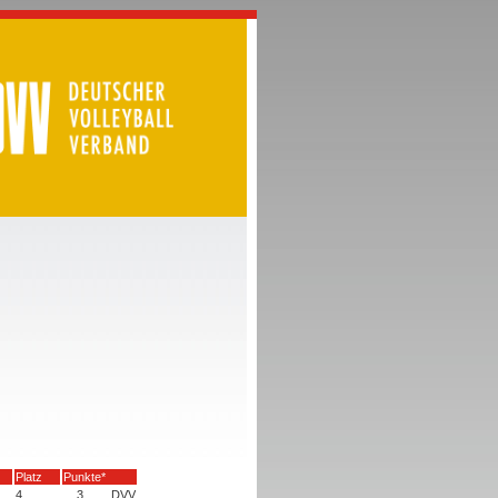
Platz
Punkte*
4
3
DVV