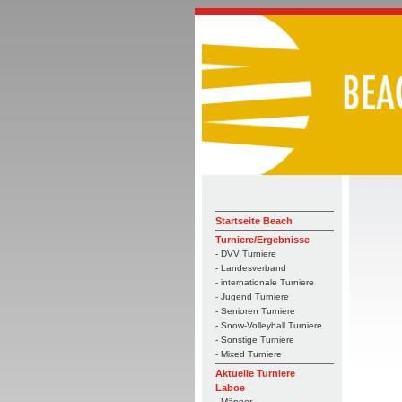
Startseite Beach
Turniere/Ergebnisse
- DVV Turniere
- Landesverband
- internationale Turniere
- Jugend Turniere
- Senioren Turniere
- Snow-Volleyball Turniere
- Sonstige Turniere
- Mixed Turniere
Aktuelle Turniere
Laboe
- Männer