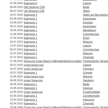
07.09.2025
Kategorie A
Leipzig
09.09.2023
DM Senioren-Ü35
Berlin
08.07.2023
LM Senioren-Ü35
Velten
16.07.2022
Kategorie 2
Velten am Bernsteins
03.08.2019
Kategorie 1
Karlshagen
24.06.2017
Kategorie 1
Dresden
30.07.2016
Kategorie 2
Karlshagen
18.06.2016
Kategorie 1
Magdeburg
11.06.2016
Kategorie 1
Crimmitschau
27.05.2016
Kategorie 1
Erfurt
20.07.2013
Kategorie 1
Wriezen
13.07.2013
Kategorie 1
Leipzig
06.07.2013
Kategorie 1
Crimmitschau
21.07.2012
Kategorie 1
Wriezen
07.07.2012
Kategorie 1
Chemnitz
27.08.2010
Deutsche smart Beach-Volleyball Meisterschaften
Timmendorfer Strand
30.07.2010
smart beach tour
Leipzig
16.07.2010
smart Supercup
Fehmarn
03.07.2010
Kategorie 1
Greppin
11.06.2010
smart beach tour
Münster
04.06.2010
smart Supercup
Hamburg
29.05.2010
Kategorie 1
Berlin
15.05.2010
Kategorie 1
Zwickau
14.05.2010
smart Supercup
Frankfurt/Main
02.05.2010
Kategorie 1
Zechlinerhütte
23.04.2010
Kategorie 1
Hannover
03.04.2010
Kategorie 1
Chemnitz
28.08.2009
Deutsche smart Beach-Volleyball Meisterschaften
Timmendorfer Strand