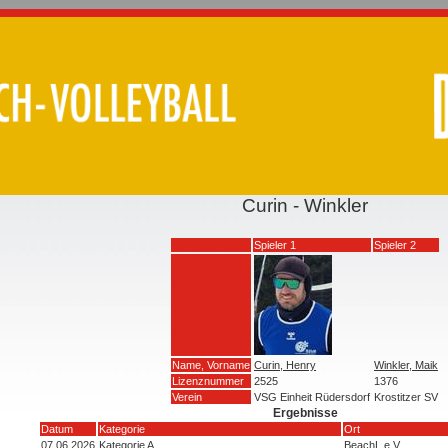
Curin - Winkler
Spieler 1
Spieler 2
Name, Vorname
Curin, Henry
Winkler, Maik
Lizenznummer
2525
1376
Verein
VSG Einheit Rüdersdorf
Krostitzer SV
Ergebnisse
Datum
Kategorie
Ort
07.06.2026
Kategorie A
BeachL e.V.