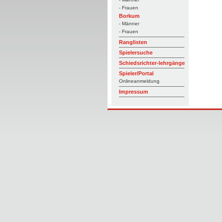
- Frauen
Borkum
- Männer
- Frauen
Ranglisten
Spielersuche
Schiedsrichter-lehrgänge
Spieler/Portal
Onlineanmeldung
Impressum