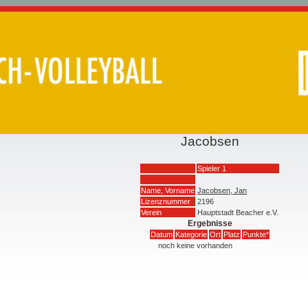
Jacobsen
Spieler 1
Name, Vorname
Jacobsen, Jan
Lizenznummer
2196
Verein
Hauptstadt Beacher e.V.
Ergebnisse
Datum
Kategorie
Ort
Platz
Punkte*
noch keine vorhanden