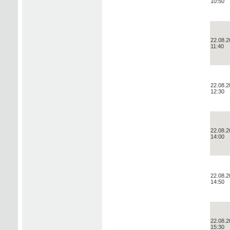
10:50
22.08.2
11:40
22.08.2
12:30
22.08.2
14:00
22.08.2
14:50
22.08.2
15:30