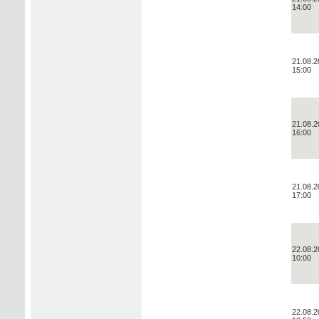
14:00
21.08.2
15:00
21.08.2
16:00
21.08.2
17:00
22.08.2
10:00
22.08.2