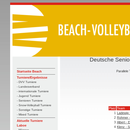
Deutsche Senior
Parallele 
Startseite Beach
Turniere/Ergebnisse
- DVV Turniere
- Landesverband
- internationale Turniere
- Jugend Turniere
- Senioren Turniere
- Snow-Volleyball Turniere
Platz
Team
- Sonstige Turniere
1
Ladewig 
- Mixed Turniere
2
Rohmer -
Aktuelle Turniere
3
Albert - 
Laboe
4
Klenz - S
- Männer