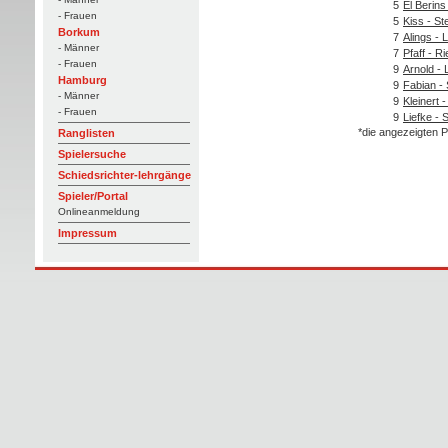
5
El Berin
- Frauen
5
Kiss - St
Borkum
7
Alings -
- Männer
7
Pfaff - R
- Frauen
9
Arnold -
Hamburg
9
Fabian -
- Männer
9
Kleinert -
- Frauen
9
Liefke - 
*die angezeigten P
Ranglisten
Spielersuche
Schiedsrichter-lehrgänge
Spieler/Portal
Onlineanmeldung
Impressum