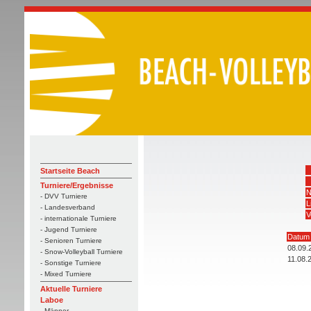
Startseite Beach
Turniere/Ergebnisse
N
- DVV Turniere
L
- Landesverband
V
- internationale Turniere
- Jugend Turniere
Datum
- Senioren Turniere
08.09.
- Snow-Volleyball Turniere
11.08.
- Sonstige Turniere
- Mixed Turniere
Aktuelle Turniere
Laboe
- Männer