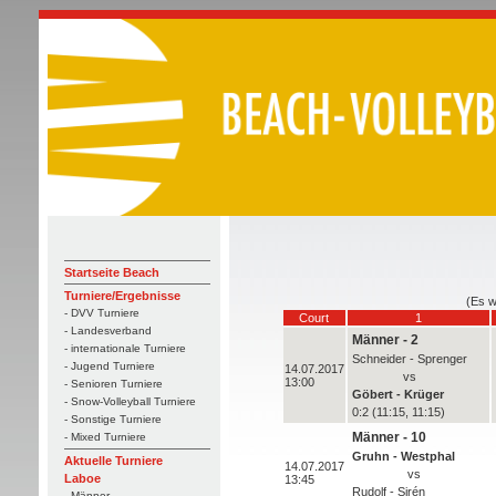
Startseite Beach
Turniere/Ergebnisse
(Es w
- DVV Turniere
Court
1
- Landesverband
Männer - 2
- internationale Turniere
Schneider - Sprenger
- Jugend Turniere
14.07.2017
vs
13:00
- Senioren Turniere
Göbert - Krüger
- Snow-Volleyball Turniere
0:2 (11:15, 11:15)
- Sonstige Turniere
Männer - 10
- Mixed Turniere
Gruhn - Westphal
Aktuelle Turniere
14.07.2017
vs
Laboe
13:45
Rudolf - Sirén
- Männer