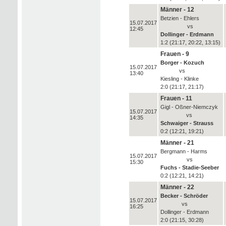
Männer - 12
Betzien - Ehlers
15.07.2017
vs
12:45
Dollinger - Erdmann
1:2 (21:17, 20:22, 13:15)
Frauen - 9
Borger - Kozuch
15.07.2017
vs
13:40
Kiesling - Klinke
2:0 (21:17, 21:17)
Frauen - 11
Gigl - Oßner-Niemczyk
15.07.2017
vs
14:35
Schwaiger - Strauss
0:2 (12:21, 19:21)
Männer - 21
Bergmann - Harms
15.07.2017
vs
15:30
Fuchs - Stadie-Seeber
0:2 (12:21, 14:21)
Männer - 22
Becker - Schröder
15.07.2017
vs
16:25
Dollinger - Erdmann
2:0 (21:15, 30:28)