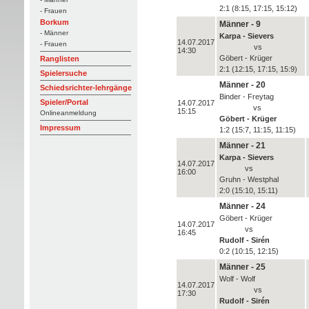
2:1 (8:15, 17:15, 15:12)
- Frauen
Borkum
Männer - 9
- Männer
Karpa - Sievers
14.07.2017
- Frauen
vs
14:30
Göbert - Krüger
Ranglisten
2:1 (12:15, 17:15, 15:9)
Spielersuche
Männer - 20
Schiedsrichter-lehrgänge
Binder - Freytag
Spieler/Portal
14.07.2017
vs
15:15
Onlineanmeldung
Göbert - Krüger
Impressum
1:2 (15:7, 11:15, 11:15)
Männer - 21
Karpa - Sievers
14.07.2017
vs
16:00
Gruhn - Westphal
2:0 (15:10, 15:11)
Männer - 24
Göbert - Krüger
14.07.2017
vs
16:45
Rudolf - Sirén
0:2 (10:15, 12:15)
Männer - 25
Wolf - Wolf
14.07.2017
vs
17:30
Rudolf - Sirén