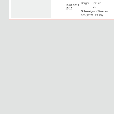
Borger - Kozuch
16.07.2017
vs
15:15
Schwaiger - Strauss
0:2 (17:21, 23:25)