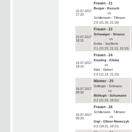
Frauen - 21
Borger - Kozuch
15.07.2017
vs
17:20
Schillerwein - Tillmann
2:0 (21:16, 21:16)
Frauen - 22
Schwaiger - Strauss
15.07.2017
vs
18:15
Krebs - Seyfferth
2:1 (21:23, 21:13, 15:10)
Frauen - 24
Kiesling - Klinke
15.07.2017
vs
19:10
Klatt - Siebert
2:0 (21:14, 21:15)
Männer - 25
Dollinger - Erdmann
16.07.2017
vs
08:30
McHugh - Schumann
0:2 (21:23, 18:21)
Frauen - 26
Schillerwein - Tillmann
16.07.2017
vs
09:20
Gigl - Oßner-Niemczyk
0:2 (18:21, 19:21)