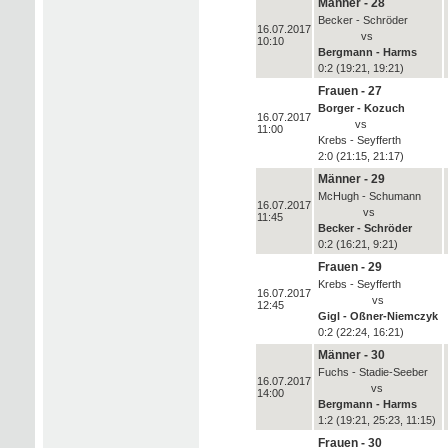
Männer - 28
Becker - Schröder
16.07.2017
vs
10:10
Bergmann - Harms
0:2 (19:21, 19:21)
Frauen - 27
Borger - Kozuch
16.07.2017
vs
11:00
Krebs - Seyfferth
2:0 (21:15, 21:17)
Männer - 29
McHugh - Schumann
16.07.2017
vs
11:45
Becker - Schröder
0:2 (16:21, 9:21)
Frauen - 29
Krebs - Seyfferth
16.07.2017
vs
12:45
Gigl - Oßner-Niemczyk
0:2 (22:24, 16:21)
Männer - 30
Fuchs - Stadie-Seeber
16.07.2017
vs
14:00
Bergmann - Harms
1:2 (19:21, 25:23, 11:15)
Frauen - 30