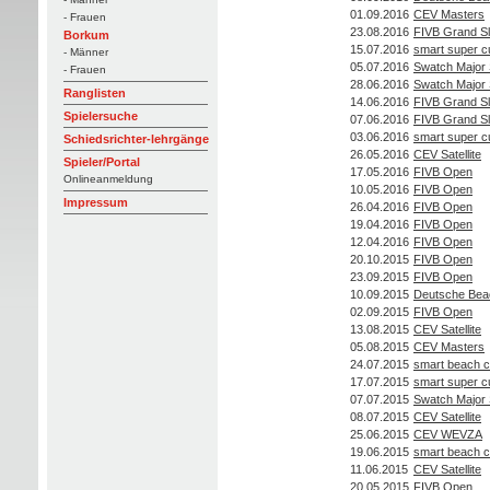
01.09.2016
CEV Masters
- Frauen
23.08.2016
FIVB Grand S
Borkum
15.07.2016
smart super c
- Männer
05.07.2016
Swatch Major 
- Frauen
28.06.2016
Swatch Major 
Ranglisten
14.06.2016
FIVB Grand S
Spielersuche
07.06.2016
FIVB Grand S
03.06.2016
smart super c
Schiedsrichter-lehrgänge
26.05.2016
CEV Satellite
Spieler/Portal
17.05.2016
FIVB Open
Onlineanmeldung
10.05.2016
FIVB Open
Impressum
26.04.2016
FIVB Open
19.04.2016
FIVB Open
12.04.2016
FIVB Open
20.10.2015
FIVB Open
23.09.2015
FIVB Open
10.09.2015
Deutsche Beac
02.09.2015
FIVB Open
13.08.2015
CEV Satellite
05.08.2015
CEV Masters
24.07.2015
smart beach 
17.07.2015
smart super c
07.07.2015
Swatch Major 
08.07.2015
CEV Satellite
25.06.2015
CEV WEVZA
19.06.2015
smart beach 
11.06.2015
CEV Satellite
20.05.2015
FIVB Open