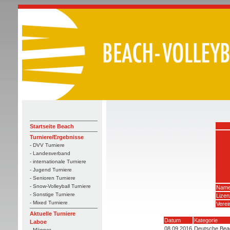
Startseite Beach
Turniere/Ergebnisse
- DVV Turniere
- Landesverband
- internationale Turniere
- Jugend Turniere
- Senioren Turniere
- Snow-Volleyball Turniere
Name
- Sonstige Turniere
Lize
- Mixed Turniere
Verei
Aktuelle Turniere
Datum
Kategorie
Laboe
08.09.2016
Deutsche Beac
- Männer