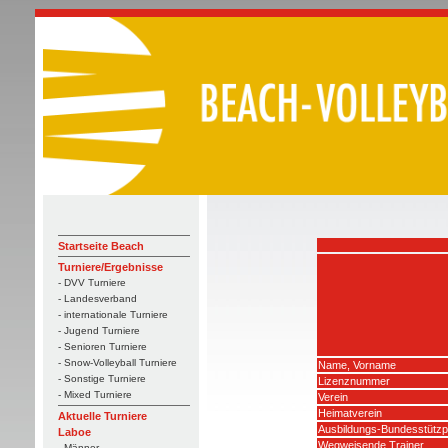
Startseite Beach
Turniere/Ergebnisse
- DVV Turniere
- Landesverband
- internationale Turniere
- Jugend Turniere
- Senioren Turniere
- Snow-Volleyball Turniere
Name, Vorname
- Sonstige Turniere
Lizenznummer
- Mixed Turniere
Verein
Heimatverein
Aktuelle Turniere
Ausbildungs-Bundesstützp
Laboe
Wegweisende Trainer
- Männer