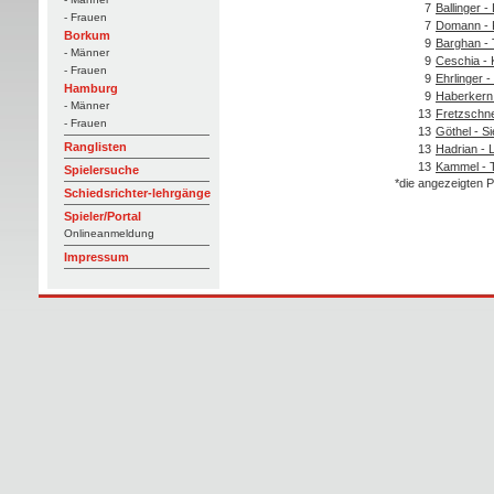
7
Ballinger -
- Frauen
7
Domann -
Borkum
9
Barghan - 
- Männer
9
Ceschia - 
- Frauen
9
Ehrlinger -
Hamburg
9
Haberkern
- Männer
13
Fretzschne
- Frauen
13
Göthel - S
Ranglisten
13
Hadrian - 
13
Kammel - 
Spielersuche
*die angezeigten P
Schiedsrichter-lehrgänge
Spieler/Portal
Onlineanmeldung
Impressum