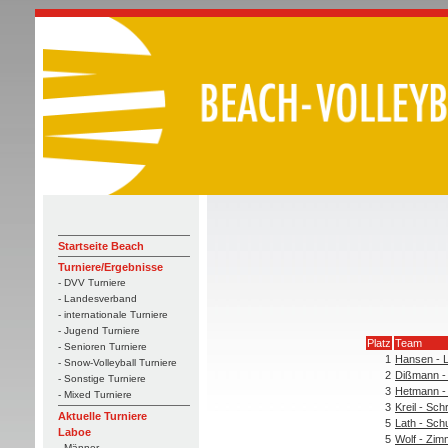
Startseite Beach
Turniere/Ergebnisse
- DVV Turniere
- Landesverband
- internationale Turniere
- Jugend Turniere
Platz
Team
- Senioren Turniere
1
Hansen - 
- Snow-Volleyball Turniere
2
Dißmann -
- Sonstige Turniere
3
Hetmann -
- Mixed Turniere
3
Kreil - Sch
Aktuelle Turniere
5
Lath - Schu
Laboe
5
Wolf - Zi
- Männer