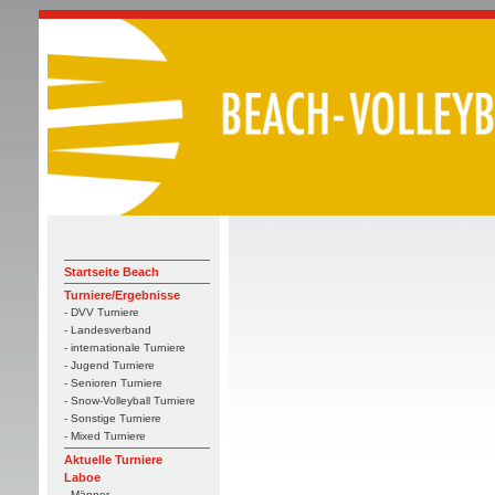
Startseite Beach
Turniere/Ergebnisse
- DVV Turniere
- Landesverband
- internationale Turniere
- Jugend Turniere
- Senioren Turniere
- Snow-Volleyball Turniere
- Sonstige Turniere
- Mixed Turniere
Aktuelle Turniere
Laboe
- Männer