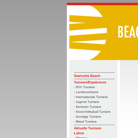
Startseite Beach
Turniere/Ergebnisse
- DVV Turniere
- Landesverband
- internationale Turniere
- Jugend Turniere
- Senioren Turniere
- Snow-Volleyball Turniere
- Sonstige Turniere
- Mixed Turniere
Aktuelle Turniere
Laboe
- Männer