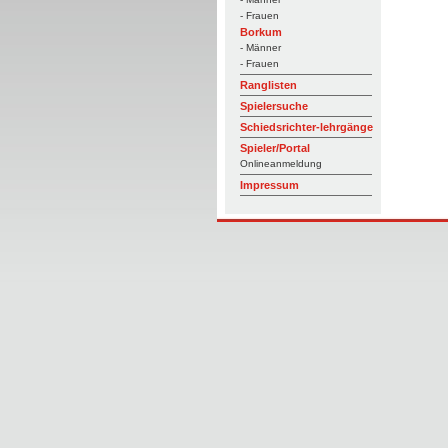
- Frauen
Borkum
- Männer
- Frauen
Ranglisten
Spielersuche
Schiedsrichter-lehrgänge
Spieler/Portal
Onlineanmeldung
Impressum