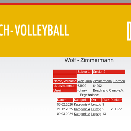
Wolf - Zimmermann
Spieler 1
Spieler 2
Name, Vorname
Wolf, Julia
Zimmermann, Carmen
Lizenznummer
63902
64202
Verein
-ohne-
Beach and Camp e.V.
Ergebnisse
Datum
Kategorie
Ort
Platz
Punkte*
08.02.2026
Kategorie A
Leipzig
9
21.12.2025
Kategorie A
Leipzig
5
2
DVV
09.03.2024
Kategorie A
Leipzig
13