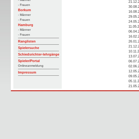
21.12.
- Frauen
30.08.
Borkum
16.08.
- Männer
29.05.
- Frauen
24.05.
Hamburg
11.05.
- Männer
06.04.
- Frauen
16.02.
26.01.
Ranglisten
21.12.
Spielersuche
10.11.
Schiedsrichter-lehrgänge
13.07.
Spieler/Portal
06.07.
Onlineanmeldung
02.06.
12.05.
Impressum
09.05.
05.11.
21.05.