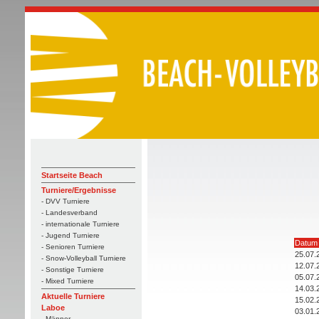
Startseite Beach
Turniere/Ergebnisse
- DVV Turniere
- Landesverband
- internationale Turniere
- Jugend Turniere
Datum
- Senioren Turniere
25.07.
- Snow-Volleyball Turniere
12.07.
- Sonstige Turniere
05.07.
- Mixed Turniere
14.03.
Aktuelle Turniere
15.02.
Laboe
03.01.
- Männer