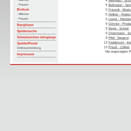
4
Meingast - Scot
- Frauen
5
Boßmann - Senf
Borkum
5
Freundt - Mosk
- Männer
5
Hellner - Robec
- Frauen
5
Leege - Niendor
9
Görcke - Proda
Ranglisten
9
Kluge - Scholz
Spielersuche
9
Ostermann - Sc
Schiedsrichter-lehrgänge
9
Pfeil - Squarra
13
Feddersen - Ke
Spieler/Portal
13
Preuß - Zöllner
Onlineanmeldung
*die angezeigten P
Impressum