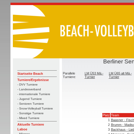
Berliner Se
Parallele
LM Ü53 Mä.-
LM Ü65 alt Mä.-
Startseite Beach
Turniere:
Turnier
Turnier
Turniere/Ergebnisse
- DVV Turniere
- Landesverband
- internationale Turniere
- Jugend Turniere
- Senioren Turniere
- Snow-Volleyball Turniere
- Sonstige Turniere
Platz
Team
- Mixed Turniere
1
Baasner - Fisc
Aktuelle Turniere
2
Brumm - Madis
Laboe
3
Backhaus - Lieb
- Männer