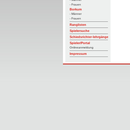
- Frauen
Borkum
- Männer
- Frauen
Ranglisten
Spielersuche
Schiedsrichter-lehrgänge
Spieler/Portal
Onlineanmeldung
Impressum