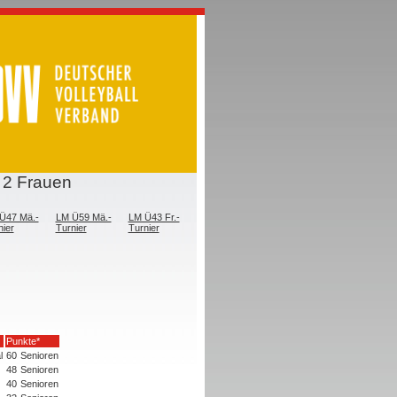
 2 Frauen
Ü47 Mä.-
LM Ü59 Mä.-
LM Ü43 Fr.-
nier
Turnier
Turnier
Punkte*
l
60
Senioren
48
Senioren
40
Senioren