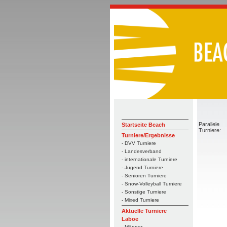
Parallele
Startseite Beach
Turniere:
Turniere/Ergebnisse
- DVV Turniere
- Landesverband
- internationale Turniere
- Jugend Turniere
- Senioren Turniere
- Snow-Volleyball Turniere
- Sonstige Turniere
- Mixed Turniere
Aktuelle Turniere
Laboe
- Männer