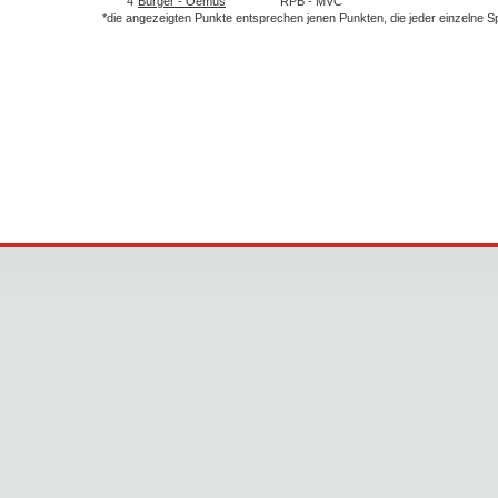
4
Bürger - Oemus
RPB - MVC
*die angezeigten Punkte entsprechen jenen Punkten, die jeder einzelne 