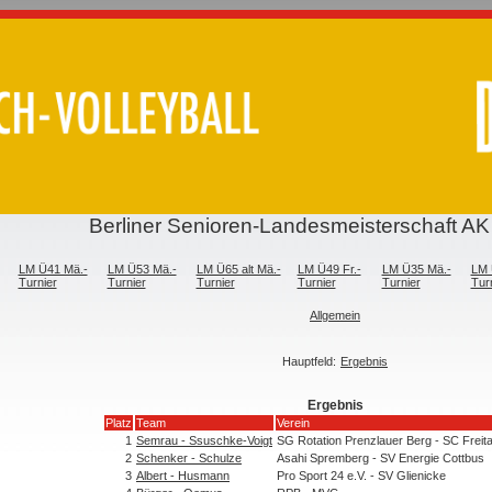
Berliner Senioren-Landesmeisterschaft AK
LM Ü41 Mä.-
LM Ü53 Mä.-
LM Ü65 alt Mä.-
LM Ü49 Fr.-
LM Ü35 Mä.-
LM 
Turnier
Turnier
Turnier
Turnier
Turnier
Tur
Allgemein
Hauptfeld:
Ergebnis
Ergebnis
Platz
Team
Verein
1
Semrau - Ssuschke-Voigt
SG Rotation Prenzlauer Berg - SC Freita
2
Schenker - Schulze
Asahi Spremberg - SV Energie Cottbus
3
Albert - Husmann
Pro Sport 24 e.V. - SV Glienicke