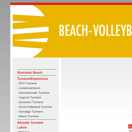
Startseite Beach
Turniere/Ergebnisse
- DVV Turniere
- Landesverband
- internationale Turniere
- Jugend Turniere
- Senioren Turniere
- Snow-Volleyball Turniere
- Sonstige Turniere
- Mixed Turniere
Aktuelle Turniere
D
Laboe
16
- Männer