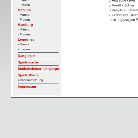
3
Fritzsche - Pfeil
- Frauen
5
Preuß - Zöllner
Borkum
6
Pahlplatz - Vossd
- Männer
7
Feddersen - Ker
*die angezeigten P
- Frauen
Hamburg
- Männer
- Frauen
Lenggries
- Männer
- Frauen
Ranglisten
Spielersuche
Schiedsrichter-lehrgänge
Spieler/Portal
Onlineanmeldung
Impressum