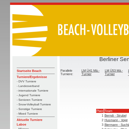
Berliner Se
Parallele
LM Ü41 Mä.-
LM Ü53 Mä.-
Startseite Beach
Turniere:
Turnier
Turnier
Turniere/Ergebnisse
- DVV Turniere
- Landesverband
- internationale Turniere
- Jugend Turniere
- Senioren Turniere
- Snow-Volleyball Turniere
- Sonstige Turniere
Platz
Team
- Mixed Turniere
1
Berndt - Strubel
Aktuelle Turniere
2
Husmann - Voigt
Laboe
3
Biermann - Suchl
- Männer