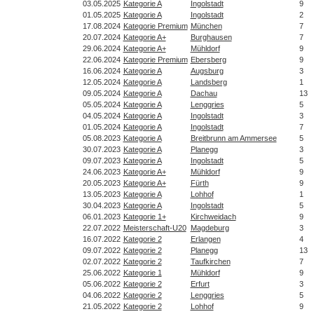
03.05.2025
Kategorie A
Ingolstadt
9
01.05.2025
Kategorie A
Ingolstadt
2
17.08.2024
Kategorie Premium
München
7
20.07.2024
Kategorie A+
Burghausen
7
29.06.2024
Kategorie A+
Mühldorf
9
22.06.2024
Kategorie Premium
Ebersberg
9
16.06.2024
Kategorie A
Augsburg
3
12.05.2024
Kategorie A
Landsberg
1
09.05.2024
Kategorie A
Dachau
13
05.05.2024
Kategorie A
Lenggries
5
04.05.2024
Kategorie A
Ingolstadt
3
01.05.2024
Kategorie A
Ingolstadt
7
05.08.2023
Kategorie A
Breitbrunn am Ammersee
5
30.07.2023
Kategorie A
Planegg
3
09.07.2023
Kategorie A
Ingolstadt
5
24.06.2023
Kategorie A+
Mühldorf
9
20.05.2023
Kategorie A+
Fürth
9
13.05.2023
Kategorie A
Lohhof
1
30.04.2023
Kategorie A
Ingolstadt
5
06.01.2023
Kategorie 1+
Kirchweidach
9
22.07.2022
Meisterschaft-U20
Magdeburg
3
16.07.2022
Kategorie 2
Erlangen
4
09.07.2022
Kategorie 2
Planegg
13
02.07.2022
Kategorie 2
Taufkirchen
7
25.06.2022
Kategorie 1
Mühldorf
9
05.06.2022
Kategorie 2
Erfurt
3
04.06.2022
Kategorie 2
Lenggries
5
21.05.2022
Kategorie 2
Lohhof
9