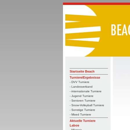
Startseite Beach
Turniere/Ergebnisse
- DVV Turniere
- Landesverband
- internationale Turniere
- Jugend Turniere
- Senioren Turniere
- Snow-Volleyball Turniere
- Sonstige Turniere
- Mixed Turniere
Aktuelle Turniere
Laboe
- Männer