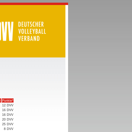
z
Punkte*
12
DVV
16
DVV
16
DVV
20
DVV
25
DVV
8
DVV