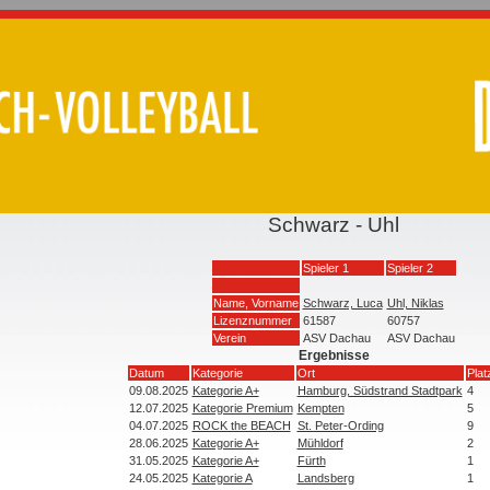
Schwarz - Uhl
Spieler 1
Spieler 2
Name, Vorname
Schwarz, Luca
Uhl, Niklas
Lizenznummer
61587
60757
Verein
ASV Dachau
ASV Dachau
Ergebnisse
Datum
Kategorie
Ort
Plat
09.08.2025
Kategorie A+
Hamburg, Südstrand Stadtpark
4
12.07.2025
Kategorie Premium
Kempten
5
04.07.2025
ROCK the BEACH
St. Peter-Ording
9
28.06.2025
Kategorie A+
Mühldorf
2
31.05.2025
Kategorie A+
Fürth
1
24.05.2025
Kategorie A
Landsberg
1