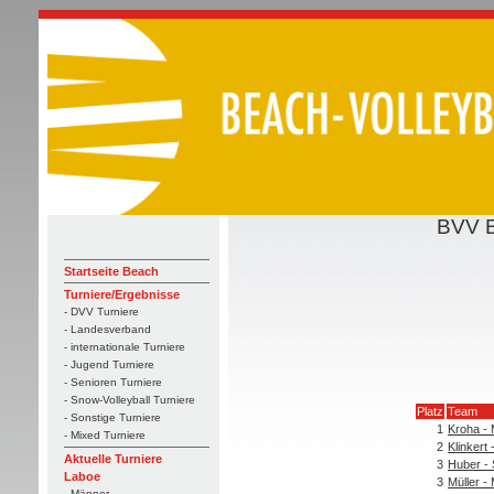
BVV B
Startseite Beach
Turniere/Ergebnisse
- DVV Turniere
- Landesverband
- internationale Turniere
- Jugend Turniere
- Senioren Turniere
- Snow-Volleyball Turniere
Platz
Team
- Sonstige Turniere
1
Kroha - M
- Mixed Turniere
2
Klinkert
Aktuelle Turniere
3
Huber -
Laboe
3
Müller - 
- Männer