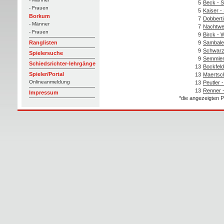
5
Beck - S
- Frauen
5
Kaiser -
Borkum
7
Dobberti
- Männer
7
Nachtwe
- Frauen
9
Birck - 
9
Sambale 
Ranglisten
9
Schwarz
Spielersuche
9
Semmler
Schiedsrichter-lehrgänge
13
Bockfeld
Spieler/Portal
13
Maertsc
Onlineanmeldung
13
Peutler 
13
Renner -
Impressum
*die angezeigten P