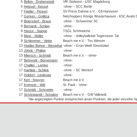
5
Belkin - Drebenstedt
VfK Südwest - USC Magdeburg
5
Heissel - Kessel
-ohne- - SCC Berlin
7
Fiedler - Pickert
SV Priros Dahme e.V. - Gfl Hannover
7
Gerken - Gnilitza
Netzhoppers Königs Wusterhausen - KSC Asahi 
9
Beiersdorf - Braun
-ohne- - Schweriner SC
9
Bernardi - Schlag
-ohne-
9
Henze - Stange
TSGL Schöneiche
9
Meer - Müller
-ohne- - Volleyballclub Tegernseer Tal
9
Schlemmer - Vetter
Beach me e.V. - Tsv Winsen
13
Heidler-Behne - Westphal
-ohne- - Grün-Weiß Eimsbüttel
13
Jöhnk - Philipp
-ohne-
13
Miersch - Schmidt
Beach me e.V. - -ohne-
17
Behrendt - Bornemann
-ohne-
17
Challier - Lemke
-ohne-
17
Hartlieb - Schlink
-ohne- - SC Wentorf
17
Holdorf - Lindenau
-ohne-
17
Kerl - Nguyen
Beach me e.V.
17
Kremser - Witt
St. Pauli - -ohne-
17
Schmidt - Schroeter
-ohne-
17
Schönwandt - Schultze
Beach me e.V. - GW Vallstedt
*die angezeigten Punkte entsprechen jenen Punkten, die jeder einzelne 