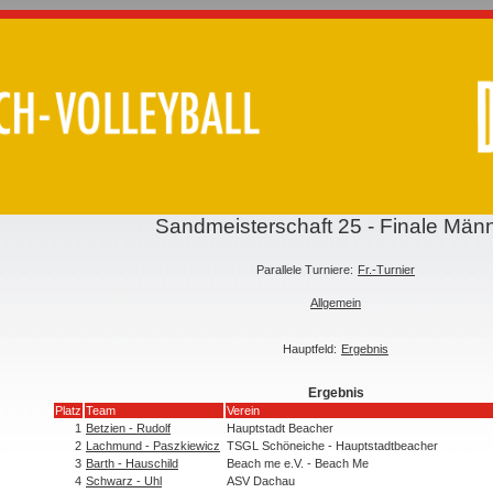
Sandmeisterschaft 25 - Finale Män
Parallele Turniere:
Fr.-Turnier
Allgemein
Hauptfeld:
Ergebnis
Ergebnis
Platz
Team
Verein
1
Betzien - Rudolf
Hauptstadt Beacher
2
Lachmund - Paszkiewicz
TSGL Schöneiche - Hauptstadtbeacher
3
Barth - Hauschild
Beach me e.V. - Beach Me
4
Schwarz - Uhl
ASV Dachau