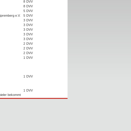
8
DVV
8
DVV
5
DVV
Spremberg e.V.
5
DVV
3
DVV
3
DVV
3
DVV
3
DVV
3
DVV
2
DVV
2
DVV
2
DVV
1
DVV
1
DVV
1
DVV
Spieler bekommt