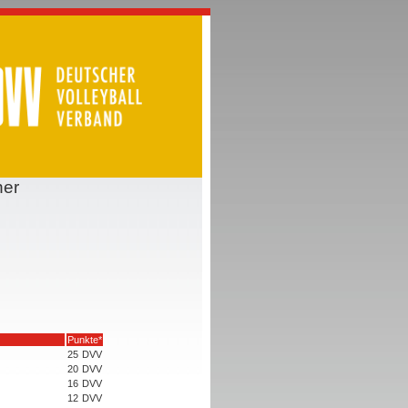
ner
Punkte*
25
DVV
20
DVV
16
DVV
12
DVV