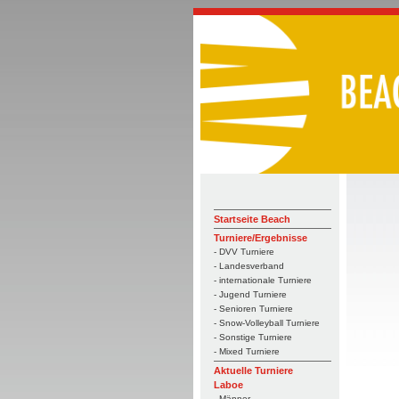
Startseite Beach
Turniere/Ergebnisse
- DVV Turniere
- Landesverband
- internationale Turniere
- Jugend Turniere
- Senioren Turniere
- Snow-Volleyball Turniere
- Sonstige Turniere
- Mixed Turniere
Aktuelle Turniere
Laboe
- Männer