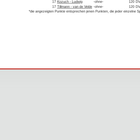
17
Kozuch - Ludwig
-ohne-
120
D
17
Tillmann - van de Velde
-ohne-
120
D
*die angezeigten Punkte entsprechen jenen Punkten, die jeder einzelne 