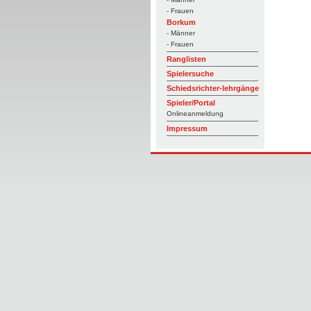
- Frauen
Borkum
- Männer
- Frauen
Ranglisten
Spielersuche
Schiedsrichter-lehrgänge
Spieler/Portal
Onlineanmeldung
Impressum