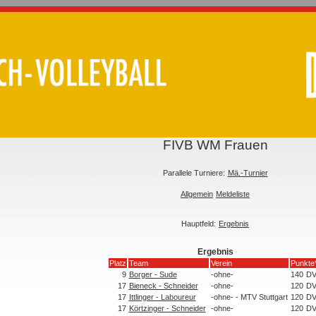
FIVB WM Frauen
Parallele Turniere:
Mä.-Turnier
Allgemein
Meldeliste
Hauptfeld:
Ergebnis
Ergebnis
Platz
Team
Verein
Punkte
9
Borger - Sude
-ohne-
140
D
17
Bieneck - Schneider
-ohne-
120
D
17
Ittlinger - Laboureur
-ohne- - MTV Stuttgart
120
D
17
Körtzinger - Schneider
-ohne-
120
D