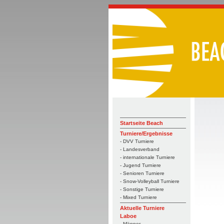
Startseite Beach
Turniere/Ergebnisse
- DVV Turniere
- Landesverband
- internationale Turniere
- Jugend Turniere
- Senioren Turniere
- Snow-Volleyball Turniere
- Sonstige Turniere
- Mixed Turniere
Aktuelle Turniere
Laboe
- Männer