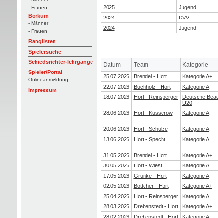
2025
Jugend
- Frauen
Borkum
2024
DVV
- Männer
2024
Jugend
- Frauen
Ranglisten
Spielersuche
Schiedsrichter-lehrgänge
Datum
Team
Kategorie
Spieler/Portal
25.07.2026
Brendel - Hort
Kategorie A+
Onlineanmeldung
22.07.2026
Buchholz - Hort
Kategorie A
Impressum
18.07.2026
Hort - Reinsperger
Deutsche Beach
U20
28.06.2026
Hort - Kusserow
Kategorie A
20.06.2026
Hort - Schulze
Kategorie A
13.06.2026
Hort - Specht
Kategorie A
31.05.2026
Brendel - Hort
Kategorie A+
30.05.2026
Hort - Wiest
Kategorie A
17.05.2026
Grünke - Hort
Kategorie A
02.05.2026
Böttcher - Hort
Kategorie A+
25.04.2026
Hort - Reinsperger
Kategorie A
28.03.2026
Drebenstedt - Hort
Kategorie A+
28.02.2026
Drebenstedt - Hort
Kategorie A