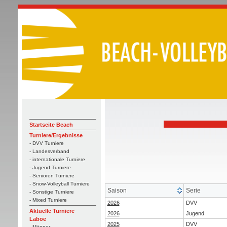
Startseite Beach
Turniere/Ergebnisse
- DVV Turniere
- Landesverband
- internationale Turniere
- Jugend Turniere
- Senioren Turniere
- Snow-Volleyball Turniere
Saison
Serie
- Sonstige Turniere
- Mixed Turniere
2026
DVV
Aktuelle Turniere
2026
Jugend
Laboe
2025
DVV
- Männer