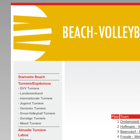
Startseite Beach
Turniere/Ergebnisse
- DVV Turniere
- Landesverband
- internationale Turniere
- Jugend Turniere
- Senioren Turniere
- Snow-Volleyball Turniere
Platz
Team
- Sonstige Turniere
1
Drebenstedt 
- Mixed Turniere
2
Hoffmann - W
Aktuelle Turniere
3
Beiersdorf -
Laboe
4
Freude - Win
- Männer