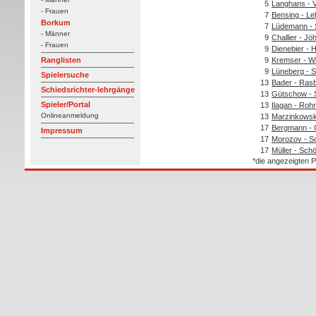
5
Langhans - V
- Frauen
7
Bensing - L
Borkum
7
Lüdemann - 
- Männer
9
Challier - Jö
- Frauen
9
Dienebier - H
9
Kremser - Wi
Ranglisten
9
Lüneberg - 
Spielersuche
13
Bader - Ras
Schiedsrichter-lehrgänge
13
Gütschow - 
Spieler/Portal
13
Ilagan - Ro
Onlineanmeldung
13
Marzinkowski
17
Bergmann - 
Impressum
17
Morozov - S
17
Müller - Sch
*die angezeigten P