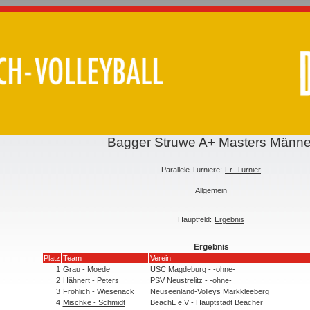
Bagger Struwe A+ Masters Männe
Parallele Turniere:
Fr.-Turnier
Allgemein
Hauptfeld:
Ergebnis
Ergebnis
Platz
Team
Verein
1
Grau - Moede
USC Magdeburg - -ohne-
2
Hähnert - Peters
PSV Neustrelitz - -ohne-
3
Fröhlich - Wiesenack
Neuseenland-Volleys Markkleeberg
4
Mischke - Schmidt
BeachL e.V - Hauptstadt Beacher