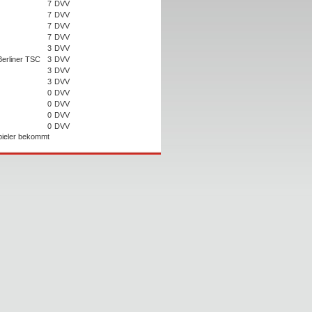
7
DVV
7
DVV
7
DVV
7
DVV
3
DVV
Berliner TSC
3
DVV
3
DVV
3
DVV
0
DVV
0
DVV
0
DVV
0
DVV
Spieler bekommt