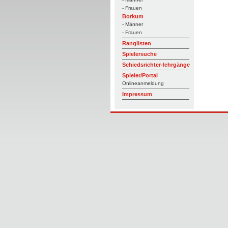
- Frauen
Borkum
- Männer
- Frauen
Ranglisten
Spielersuche
Schiedsrichter-lehrgänge
Spieler/Portal
Onlineanmeldung
Impressum