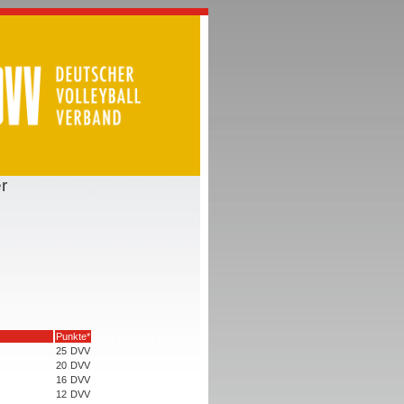
r
Punkte*
25
DVV
20
DVV
16
DVV
12
DVV