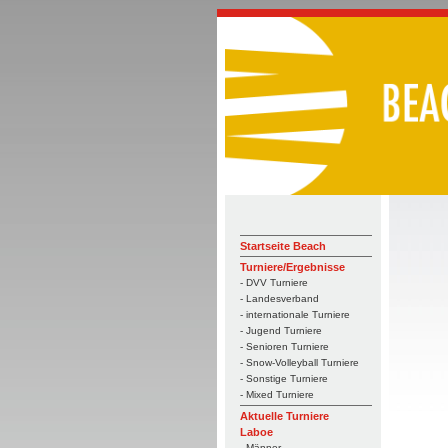
Startseite Beach
Turniere/Ergebnisse
- DVV Turniere
- Landesverband
- internationale Turniere
- Jugend Turniere
- Senioren Turniere
- Snow-Volleyball Turniere
- Sonstige Turniere
- Mixed Turniere
Aktuelle Turniere
Laboe
- Männer