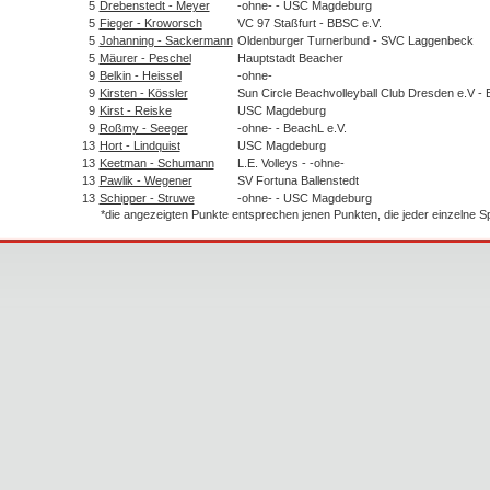
5
Drebenstedt - Meyer
-ohne- - USC Magdeburg
5
Fieger - Kroworsch
VC 97 Staßfurt - BBSC e.V.
5
Johanning - Sackermann
Oldenburger Turnerbund - SVC Laggenbeck
5
Mäurer - Peschel
Hauptstadt Beacher
9
Belkin - Heissel
-ohne-
9
Kirsten - Kössler
Sun Circle Beachvolleyball Club Dresden e.V - 
9
Kirst - Reiske
USC Magdeburg
9
Roßmy - Seeger
-ohne- - BeachL e.V.
13
Hort - Lindquist
USC Magdeburg
13
Keetman - Schumann
L.E. Volleys - -ohne-
13
Pawlik - Wegener
SV Fortuna Ballenstedt
13
Schipper - Struwe
-ohne- - USC Magdeburg
*die angezeigten Punkte entsprechen jenen Punkten, die jeder einzelne 