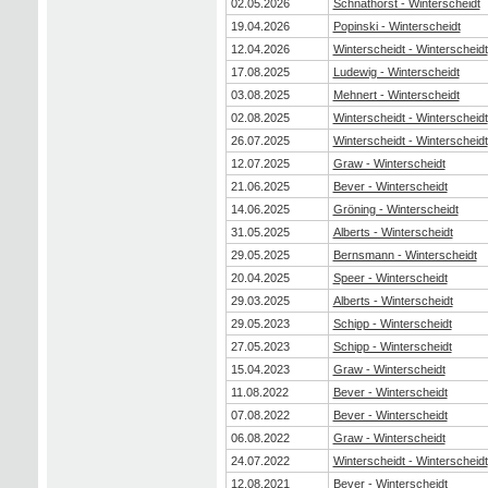
02.05.2026
Schnathorst - Winterscheidt
19.04.2026
Popinski - Winterscheidt
12.04.2026
Winterscheidt - Winterscheidt
17.08.2025
Ludewig - Winterscheidt
03.08.2025
Mehnert - Winterscheidt
02.08.2025
Winterscheidt - Winterscheidt
26.07.2025
Winterscheidt - Winterscheidt
12.07.2025
Graw - Winterscheidt
21.06.2025
Bever - Winterscheidt
14.06.2025
Gröning - Winterscheidt
31.05.2025
Alberts - Winterscheidt
29.05.2025
Bernsmann - Winterscheidt
20.04.2025
Speer - Winterscheidt
29.03.2025
Alberts - Winterscheidt
29.05.2023
Schipp - Winterscheidt
27.05.2023
Schipp - Winterscheidt
15.04.2023
Graw - Winterscheidt
11.08.2022
Bever - Winterscheidt
07.08.2022
Bever - Winterscheidt
06.08.2022
Graw - Winterscheidt
24.07.2022
Winterscheidt - Winterscheidt
12.08.2021
Bever - Winterscheidt