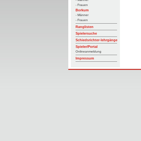
- Frauen
Borkum
- Männer
- Frauen
Ranglisten
Spielersuche
Schiedsrichter-lehrgänge
Spieler/Portal
Onlineanmeldung
Impressum