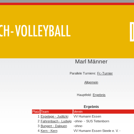
Marl Männer
Parallele Turniere:
Fr.-Turnier
Allgemein
Hauptfeld:
Ergebnis
Ergebnis
Platz
Team
Verein
1
Espelage - Juditzki
VV Humann Essen
2
Fahrenbach - Ludwig
-ohne- - SUS Tettenborn
3
Bungert - Dalquen
-ohne-
4
Kern - Kern
VV Humann Essen-Steele e. V. -