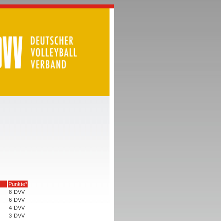
Punkte*
8
DVV
6
DVV
4
DVV
3
DVV