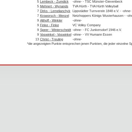
5
Lembeck - Zumdick
-ohne- - TSC Münster-Gievenbeck
5
Mehnert - Wynands
TVA Hürth - TVA Hürth Volleyball
7
Dirks - Lemelianchyk
Lippstädter Turnverein 1848 e.V. - -ohne-
7
Kroworsch - Menzel
Netzhoppers Königs Wusterhausen - -oh
9
Althoff - Winkler
-ohne-
9
Finke - Finke
VC Volley Company
9
Speer - Winterscheidt
-ohne- - FC Junkersdorf 1946 e.V.
9
Voswinkel - Voswinkel
-ohne- - VV Humann Essen
13
Christ - Treuling
-ohne-
*die angezeigten Punkte entsprechen jenen Punkten, die jeder einzelne 