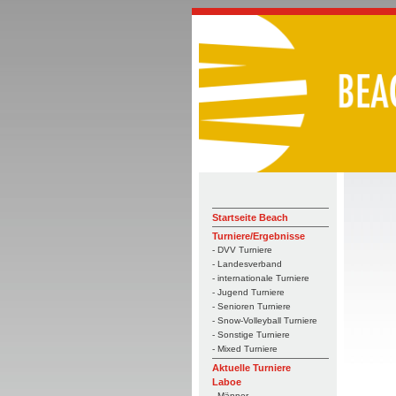
Startseite Beach
Turniere/Ergebnisse
- DVV Turniere
- Landesverband
- internationale Turniere
- Jugend Turniere
- Senioren Turniere
- Snow-Volleyball Turniere
- Sonstige Turniere
- Mixed Turniere
Aktuelle Turniere
Laboe
- Männer