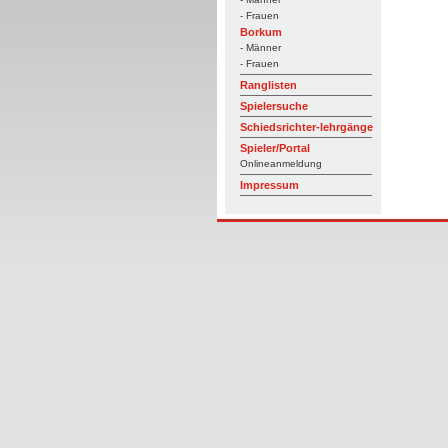
- Frauen
Borkum
- Männer
- Frauen
Ranglisten
Spielersuche
Schiedsrichter-lehrgänge
Spieler/Portal
Onlineanmeldung
Impressum