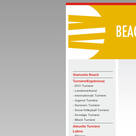
Startseite Beach
Turniere/Ergebnisse
- DVV Turniere
- Landesverband
- internationale Turniere
- Jugend Turniere
- Senioren Turniere
- Snow-Volleyball Turniere
- Sonstige Turniere
- Mixed Turniere
Aktuelle Turniere
Laboe
- Männer