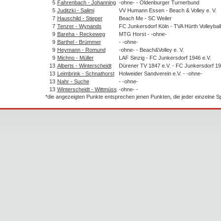
5
Fahrenbach - Johanning
-ohne- - Oldenburger Turnerbund
5
Juditzki - Salimi
VV Humann Essen - Beach & Volley e. V.
7
Hauschild - Stieper
Beach Me - SC Weiler
7
Tenzer - Wynands
FC Junkersdorf Köln - TVA Hürth Volleyball
9
Bareha - Reckeweg
MTG Horst - -ohne-
9
Barthel - Brümmer
- -ohne-
9
Heymann - Romund
-ohne- - Beach&Volley e. V.
9
Michno - Müller
LAF Sinzig - FC Junkersdorf 1946 e.V.
13
Alberts - Winterscheidt
Dürener TV 1847 e.V. - FC Junkersdorf 19
13
Leimbrink - Schnathorst
Holweider Sandverein e.V. - -ohne-
13
Nahr - Suche
- -ohne-
13
Winterscheidt - Wittmüss
-ohne- -
*die angezeigten Punkte entsprechen jenen Punkten, die jeder einzelne 