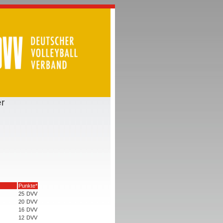
r
Punkte*
25
DVV
20
DVV
16
DVV
12
DVV