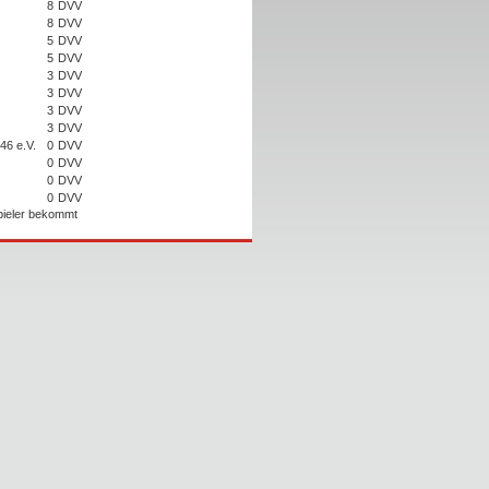
8
DVV
8
DVV
5
DVV
5
DVV
3
DVV
3
DVV
3
DVV
3
DVV
46 e.V.
0
DVV
0
DVV
0
DVV
0
DVV
Spieler bekommt