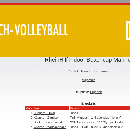
RheinRiff Indoor Beachcup Männe
Parallele Turniere:
Fr.-Turnier
Allgemein
Hauptfeld:
Ergebnis
Ergebnis
Platz
Team
Verein
1
Bungert - Hikel
-ohne-
2
Köppke - Zemljak
TuS Mondorf - 1. Beachclub Kiel e.V.
3
Sackermann - Wüst
SVC Laggenbeck - VC Olympia Berlin
4
Graves - Weissenbach
-ohne- - DJK TuSA 06 Düsseldorf e.V.