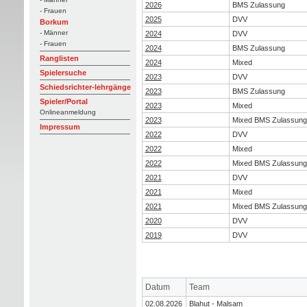
2026
BMS Zulassung
- Frauen
2025
DVV
Borkum
- Männer
2024
DVV
- Frauen
2024
BMS Zulassung
Ranglisten
2024
Mixed
Spielersuche
2023
DVV
Schiedsrichter-lehrgänge
2023
BMS Zulassung
Spieler/Portal
2023
Mixed
Onlineanmeldung
2023
Mixed BMS Zulassung
Impressum
2022
DVV
2022
Mixed
2022
Mixed BMS Zulassung
2021
DVV
2021
Mixed
2021
Mixed BMS Zulassung
2020
DVV
2019
DVV
Datum
Team
02.08.2026
Blahut - Malsam