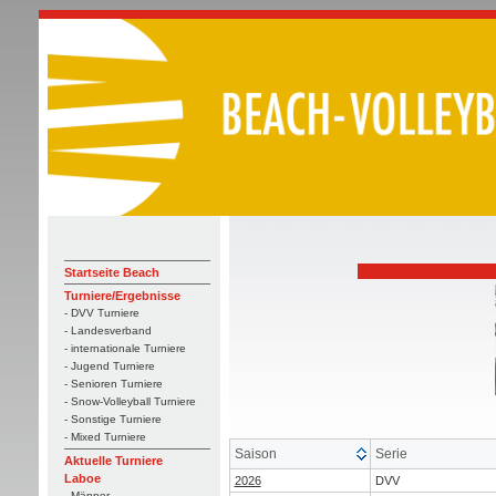
Startseite Beach
Turniere/Ergebnisse
- DVV Turniere
- Landesverband
- internationale Turniere
- Jugend Turniere
- Senioren Turniere
- Snow-Volleyball Turniere
- Sonstige Turniere
- Mixed Turniere
Saison
Serie
Aktuelle Turniere
Laboe
2026
DVV
- Männer