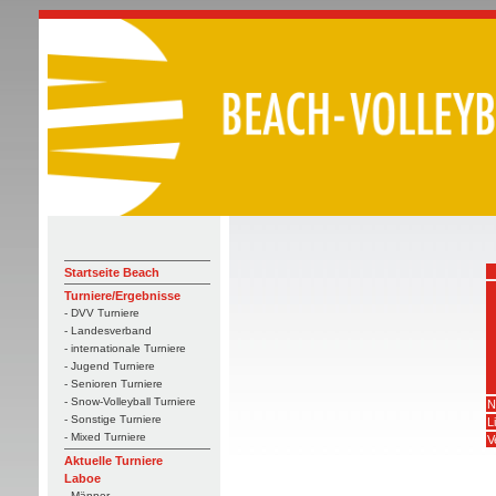
Startseite Beach
Turniere/Ergebnisse
- DVV Turniere
- Landesverband
- internationale Turniere
- Jugend Turniere
- Senioren Turniere
- Snow-Volleyball Turniere
N
- Sonstige Turniere
L
- Mixed Turniere
V
Aktuelle Turniere
Laboe
- Männer