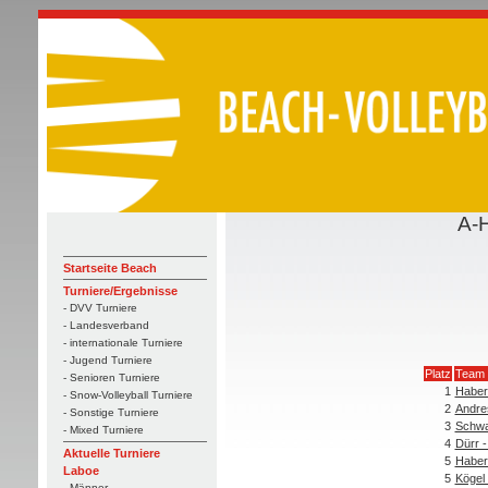
A-
Startseite Beach
Turniere/Ergebnisse
- DVV Turniere
- Landesverband
- internationale Turniere
- Jugend Turniere
Platz
Team
- Senioren Turniere
1
Haber
- Snow-Volleyball Turniere
2
Andre
- Sonstige Turniere
3
Schwa
- Mixed Turniere
4
Dürr 
Aktuelle Turniere
5
Haber
Laboe
5
Kögel
- Männer