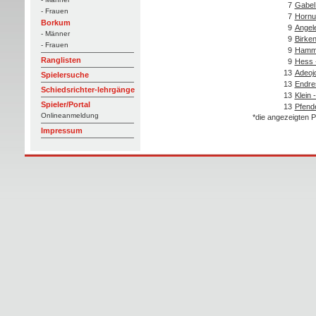
7
Gabel
- Frauen
7
Hornun
Borkum
9
Angel
- Männer
9
Birken
- Frauen
9
Hamme
Ranglisten
9
Hess 
13
Adeojo
Spielersuche
13
Endre
Schiedsrichter-lehrgänge
13
Klein 
Spieler/Portal
13
Pfend
Onlineanmeldung
*die angezeigten P
Impressum