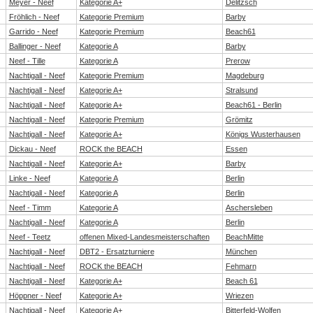
Meyer - Neef
Kategorie A+
Delitzsch
Fröhlich - Neef
Kategorie Premium
Barby
Garrido - Neef
Kategorie Premium
Beach61
Ballinger - Neef
Kategorie A
Barby
Neef - Tille
Kategorie A
Prerow
Nachtigall - Neef
Kategorie Premium
Magdeburg
Nachtigall - Neef
Kategorie A+
Stralsund
Nachtigall - Neef
Kategorie A+
Beach61 - Berlin
Nachtigall - Neef
Kategorie Premium
Grömitz
Nachtigall - Neef
Kategorie A+
Königs Wusterhausen
Dickau - Neef
ROCK the BEACH
Essen
Nachtigall - Neef
Kategorie A+
Barby
Linke - Neef
Kategorie A
Berlin
Nachtigall - Neef
Kategorie A
Berlin
Neef - Timm
Kategorie A
Aschersleben
Nachtigall - Neef
Kategorie A
Berlin
Neef - Teetz
offenen Mixed-Landesmeisterschaften
BeachMitte
Nachtigall - Neef
DBT2 - Ersatzturniere
München
Nachtigall - Neef
ROCK the BEACH
Fehmarn
Nachtigall - Neef
Kategorie A+
Beach 61
Höppner - Neef
Kategorie A+
Wriezen
Nachtigall - Neef
Kategorie A+
Bitterfeld-Wolfen