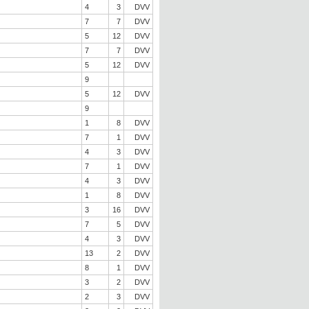
4
3
DVV
7
7
DVV
5
12
DVV
7
7
DVV
5
12
DVV
9
5
12
DVV
9
1
8
DVV
7
1
DVV
4
3
DVV
7
1
DVV
4
3
DVV
1
8
DVV
3
16
DVV
7
5
DVV
4
3
DVV
13
2
DVV
8
1
DVV
3
2
DVV
2
3
DVV