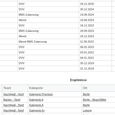
DVV
29.12.2025
DVV
30.12.2024
BMS Zulassung
19.08.2024
Mixed
19.08.2024
DVV
18.12.2023
BMS Zulassung
28.08.2023
Mixed
18.12.2023
Mixed BMS Zulassung
11.09.2023
DVV
06.02.2023
DVV
03.01.2022
DVV
04.01.2021
DVV
30.12.2019
DVV
31.12.2018
Ergebnisse
Team
Kategorie
Ort
Nachtigall - Neef
Kategorie Premium
Berlin
Barber - Neef
Kategorie A
Berlin - BeachMitte
Nachtigall - Neef
Kategorie A
Berlin
Nachtigall - Neef
Kategorie A+
Leipzig