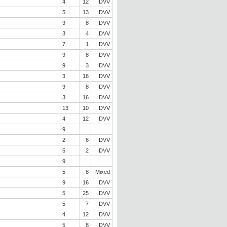
4
12
DVV
5
13
DVV
9
8
DVV
3
4
DVV
7
1
DVV
9
8
DVV
9
3
DVV
3
16
DVV
9
8
DVV
3
16
DVV
13
10
DVV
4
12
DVV
9
2
6
DVV
5
2
DVV
9
5
8
Mixed
9
16
DVV
5
25
DVV
5
7
DVV
4
12
DVV
5
8
DVV