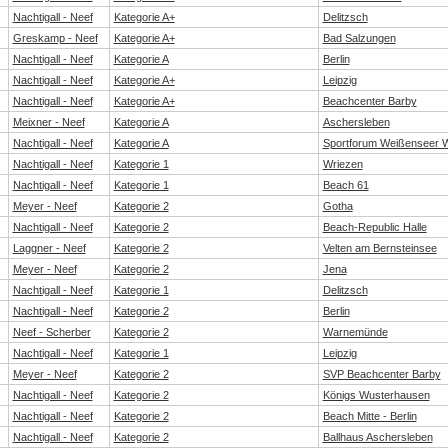
Nachtigall - Neef
Kategorie A+
Delitzsch
Greskamp - Neef
Kategorie A+
Bad Salzungen
Nachtigall - Neef
Kategorie A
Berlin
Nachtigall - Neef
Kategorie A+
Leipzig
Nachtigall - Neef
Kategorie A+
Beachcenter Barby
Meixner - Neef
Kategorie A
Aschersleben
Nachtigall - Neef
Kategorie A
Sportforum Weißenseer W
Nachtigall - Neef
Kategorie 1
Wriezen
Nachtigall - Neef
Kategorie 1
Beach 61
Meyer - Neef
Kategorie 2
Gotha
Nachtigall - Neef
Kategorie 2
Beach-Republic Halle
Laggner - Neef
Kategorie 2
Velten am Bernsteinsee
Meyer - Neef
Kategorie 2
Jena
Nachtigall - Neef
Kategorie 1
Delitzsch
Nachtigall - Neef
Kategorie 2
Berlin
Neef - Scherber
Kategorie 2
Warnemünde
Nachtigall - Neef
Kategorie 1
Leipzig
Meyer - Neef
Kategorie 2
SVP Beachcenter Barby
Nachtigall - Neef
Kategorie 2
Königs Wusterhausen
Nachtigall - Neef
Kategorie 2
Beach Mitte - Berlin
Nachtigall - Neef
Kategorie 2
Ballhaus Aschersleben