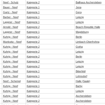
Neef - Schulz
Kategorie 2
Ballhaus Aschersleben
Bauer - Neef
Kategorie 1
Jena
Gartz - Neef
Kategorie 1
Gera
Barber - Neef
Kategorie 1
Leipzig
Laggner - Neef
Kategorie 1
Leipzig
Arnold - Neef
Kategorie 2
Beach-Republic Halle
Laggner - Neef
Kategorie 1
Magdeburg
Kuhrig - Neef
Kategorie 2
Berlin
Munkwitz - Neef
Kategorie 2
Limbach-Oberfrohna
Kuhrig - Neef
Kategorie 2
Gotha
Kuhrig - Neef
Kategorie 2
Leipzig
Kuhrig - Neef
Kategorie 2
Berlin
Kuhrig - Neef
Kategorie 2
Leipzig
Kuhrig - Neef
Kategorie 2
Leipzig
Kuhrig - Neef
Kategorie 1
Bitterfeld
Kuhrig - Neef
Kategorie 1
Lohnsdorf
Neef - Schemel
Kategorie 2
Halle (Saale)
Kuhrig - Neef
Kategorie 1
Barby
Kuhrig - Neef
Kategorie 2
Leipzig
Kuhrig - Neef
Kategorie 2
Aschersleben
Kuhrig - Neef
Kategorie 2
Aschersleben