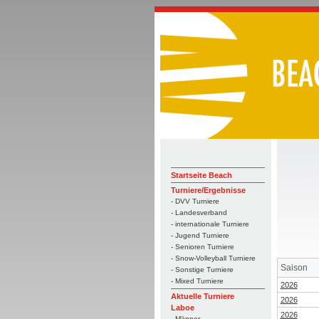
Startseite Beach
Turniere/Ergebnisse
- DVV Turniere
- Landesverband
- internationale Turniere
- Jugend Turniere
- Senioren Turniere
- Snow-Volleyball Turniere
Saison
- Sonstige Turniere
- Mixed Turniere
2026
Aktuelle Turniere
2026
Laboe
2026
- Männer