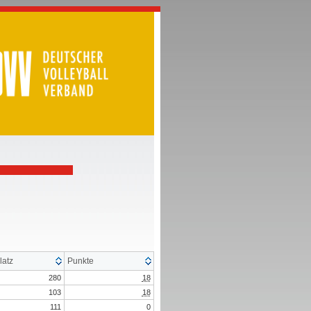
latz
Punkte
280
18
103
18
111
0