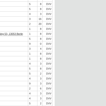
5
8
DVV
5
8
DVV
4
3
DVV
3
16
DVV
2
20
DVV
1
8
DVV
eg 53, 13053 Berlin
1
8
DVV
5
8
DVV
9
0
DVV
3
4
DVV
1
8
DVV
1
8
DVV
4
3
DVV
5
8
DVV
5
2
DVV
4
3
DVV
9
3
DVV
2
6
DVV
4
3
DVV
4
3
DVV
5
2
DVV