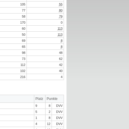
105
55
77
80
58
79
170
0
60
113
50
113
69
8
65
8
98
48
73
62
112
42
102
40
216
4
Platz
Punkte
9
8
DVV
5
2
DVV
1
8
DVV
4
12
DVV