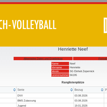
Henriette Neef
Allgemeine Daten und Ergebnisse
Portrait
Name
Neef
Vorname
Henriette
Verein
SG Einheit Zepernick
Lizenznummer
56195
Ranglistenplätze
Serie
Bezug
P
DVV
03.08.2026
BMS Zulassung
03.08.2026
Jugend
19.01.2026