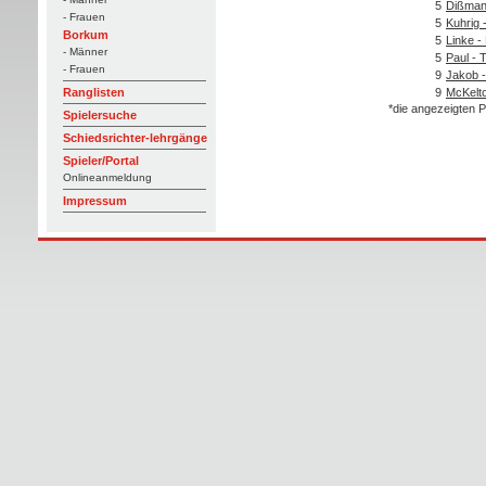
5
Dißmann
- Frauen
5
Kuhrig 
Borkum
5
Linke -
- Männer
5
Paul - T
- Frauen
9
Jakob -
9
McKelto
Ranglisten
*die angezeigten P
Spielersuche
Schiedsrichter-lehrgänge
Spieler/Portal
Onlineanmeldung
Impressum