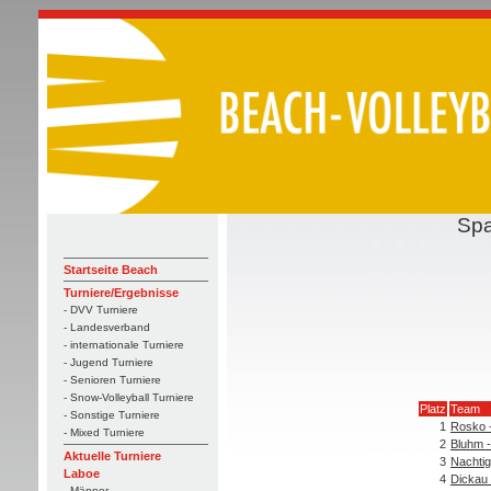
Spa
Startseite Beach
Turniere/Ergebnisse
- DVV Turniere
- Landesverband
- internationale Turniere
- Jugend Turniere
- Senioren Turniere
- Snow-Volleyball Turniere
Platz
Team
- Sonstige Turniere
1
Rosko -
- Mixed Turniere
2
Bluhm 
Aktuelle Turniere
3
Nachtig
Laboe
4
Dickau 
- Männer