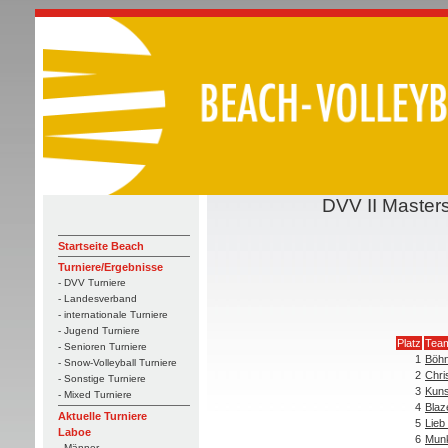
DVV II Master
Startseite Beach
Turniere/Ergebnisse
- DVV Turniere
- Landesverband
- internationale Turniere
- Jugend Turniere
Platz
Tea
- Senioren Turniere
1
Böhn
- Snow-Volleyball Turniere
2
Chri
- Sonstige Turniere
3
Kuns
- Mixed Turniere
4
Blaz
Aktuelle Turniere
5
Lieb
Laboe
6
Munk
- Männer