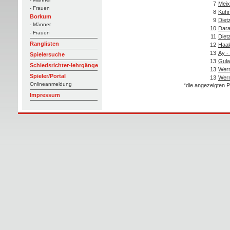
7
Meix
- Frauen
8
Kuhr
Borkum
9
Dietz
- Männer
10
Dara
- Frauen
11
Dietz
Ranglisten
12
Haak
13
Ay -
Spielersuche
13
Gul
Schiedsrichter-lehrgänge
13
Wern
Spieler/Portal
13
Wern
Onlineanmeldung
*die angezeigten P
Impressum